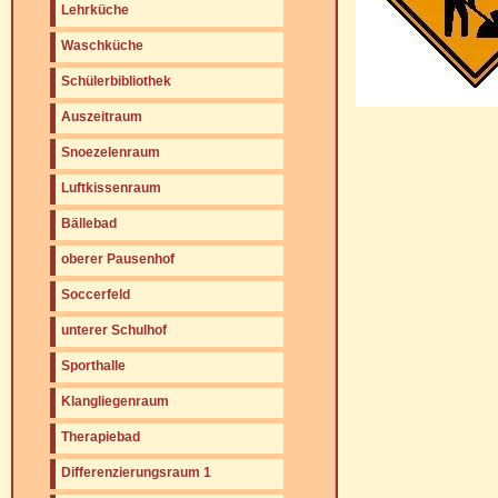
Lehrküche
Waschküche
Schülerbibliothek
Auszeitraum
Snoezelenraum
Luftkissenraum
Bällebad
oberer Pausenhof
Soccerfeld
unterer Schulhof
Sporthalle
Klangliegenraum
Therapiebad
Differenzierungsraum 1