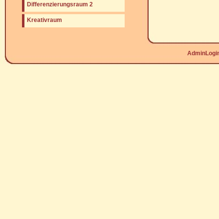
Differenzierungsraum 2
Kreativraum
AdminLogi