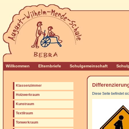
Willkommen
Elternbriefe
Schulgemeinschaft
Schulp
Differenzierun
Klassenzimmer
Diese Seite befindet si
Holzwerkraum
Kunstraum
Textilraum
Tonwerkraum